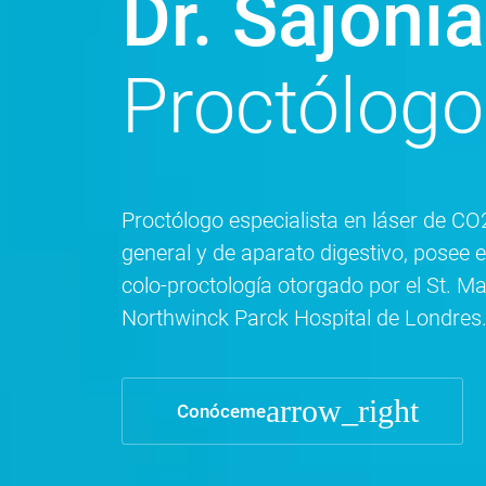
Dr. Sajoni
Proctólogo
Proctólogo especialista en láser de CO
general y de aparato digestivo, posee el
colo-proctología otorgado por el St. Ma
Northwinck Parck Hospital de Londres
arrow_right
Conóceme