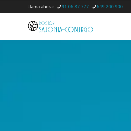
Llama ahora:
91 06 87 777
649 200 900