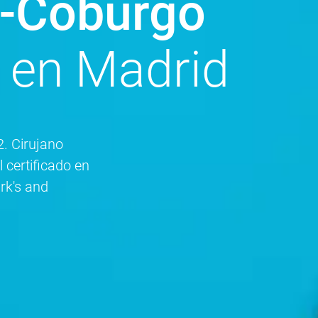
a-Coburgo
 en Madrid
2. Cirujano
 certificado en
rk's and
.