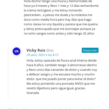
Hola doctor tengo una fisura y hemorroides de
hace ya 4 meses y llevo 1 mes y 12 días wvhandome
la crema rectogesic y me estoy tomando
plantanben.. a penas me duele y la molestia me
dura como media hora pero hay días que hago
como riarea no voy liquida y parece que me quema
y estoy preocupada que me aconsejas aunque ya
no echo sangre como antes y sólo tengo 32 años
Vicky Ruiz
dice:
Responder
29 abril, 2023 a las 8:13
Hola, estoy operada de fisura anal interna desde
hace 8 años, también tengo 3 almorranas dentro
y llevo unos días raviando de dolor y cuando voy
a defecar sangro y me escuece mucho y mucho
dolor, que me puedo poner para evitar el dolor?
Me estoy poniendo una pomada ANSO que me
recetó dijestivos pero sigue igual, gracias.
Granada