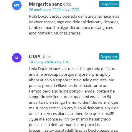
Margarita sanz
dice:
Responder
30 noviembre, 2020 a las 17:53
Hola Doctor, estoy operada de fisura anal hace mas
de cinco meses; sigo con dolor al defecar y despues,
tambien mancho algundia un poco de sangre.es
esto normal?. Muchas gracias.
LIDIA
dice:
Responder
18 enero, 2020 a las 1:30
Hola Doctor:Hace seis meses fui operada de fisura
anal,me preocupa porqué mejore al principio y
ahora vuelvo a enpeorar.me duele y escuece..Me
puse la pomada Blastoestimulina.durante un
tiempo,pero ahora me pongo Hemoal.porque he
sangrado.Me tiene preocupada,mi edad son 54
años..también tengo hemorroides!!!..Es normal que
me suceda esto???Yo voy bien al defecar suelo ir de
una a tres veces diarias…depende lo que coma!!!!
¿Que me aconseja????Hoy mismo he sangrado
poco sin ir a defecar manche un poco las
bragas….Estoy asustada!!! Gracias Doctor,espero su