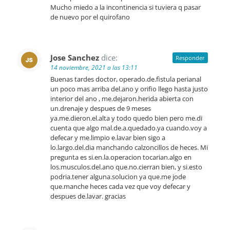
Mucho miedo a la incontinencia si tuviera q pasar
de nuevo por el quirofano
Jose Sanchez
dice:
Responder
14 noviembre, 2021 a las 13:11
Buenas tardes doctor, operado.de.fistula perianal
un poco mas arriba del.ano y orifio llego hasta justo
interior del ano , me.dejaron.herida abierta con
un.drenaje y despues de 9 meses
ya.me.dieron.el.alta y todo quedo bien pero me.di
cuenta que algo mal.de.a.quedado.ya cuando.voy a
defecar y me.limpio e.lavar bien sigo a
lo.largo.del.dia manchando calzoncillos de heces. Mi
pregunta es si.en.la.operacion tocarian.algo en
los.musculos.del.ano que.no.cierran bien, y si.esto
podria.tener alguna.solucion ya que.me jode
que.manche heces cada vez que voy defecar y
despues de.lavar. gracias