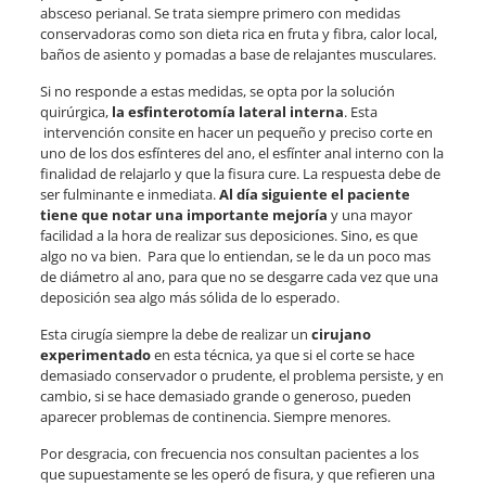
absceso perianal. Se trata siempre primero con medidas
conservadoras como son dieta rica en fruta y fibra, calor local,
baños de asiento y pomadas a base de relajantes musculares.
Si no responde a estas medidas, se opta por la solución
quirúrgica,
la esfinterotomía lateral interna
. Esta
intervención consite en hacer un pequeño y preciso corte en
uno de los dos esfínteres del ano, el esfínter anal interno con la
finalidad de relajarlo y que la fisura cure. La respuesta debe de
ser fulminante e inmediata.
Al día siguiente el paciente
tiene que notar una importante mejoría
y una mayor
facilidad a la hora de realizar sus deposiciones. Sino, es que
algo no va bien. Para que lo entiendan, se le da un poco mas
de diámetro al ano, para que no se desgarre cada vez que una
deposición sea algo más sólida de lo esperado.
Esta cirugía siempre la debe de realizar un
cirujano
experimentado
en esta técnica, ya que si el corte se hace
demasiado conservador o prudente, el problema persiste, y en
cambio, si se hace demasiado grande o generoso, pueden
aparecer problemas de continencia. Siempre menores.
Por desgracia, con frecuencia nos consultan pacientes a los
que supuestamente se les operó de fisura, y que refieren una