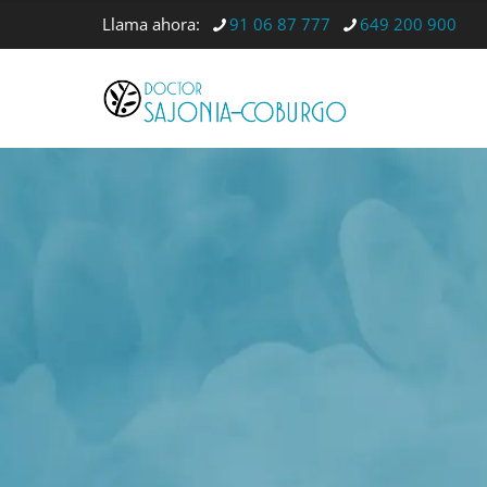
Llama ahora:
91 06 87 777
649 200 900