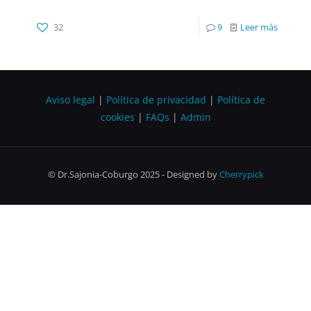
32
9
Leer más
Aviso legal
|
Política de privacidad
|
Política de
cookies
|
FAQs
|
Admin
© Dr.Sajonia-Coburgo 2025 - Designed by
Cherrypick