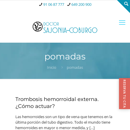
91 06 87 777
649 200 900
pomadas
Inicio
pomadas
RESERVA TU CITA
Trombosis hemorroidal externa.
¿Cómo actuar?
Las hemorroides son un tipo de vena que tenemos en la
última porción del tubo digestivo. Todo el mundo tiene
hemorroides en mayor o menor medida, y
[…]