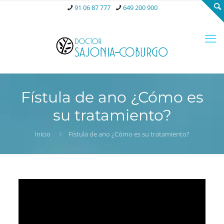
91 06 87 777
649 200 900
Fístula de ano ¿Cómo es
su tratamiento?
Inicio
Fístula de ano ¿Cómo es su tratamiento?