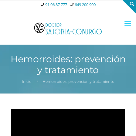
91 06 87 777
649 200 900
Hemorroides: prevención
y tratamiento
Inicio
Hemorroides: prevención y tratamiento